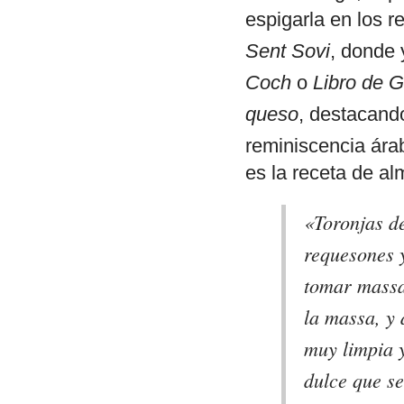
espigarla en los r
Sent Sovi
, donde 
Coch
o
Libro de 
queso
, destacand
reminiscencia ár
es la receta de a
«
Toronjas d
requesones 
tomar massa
la massa, y
muy limpia 
dulce que se