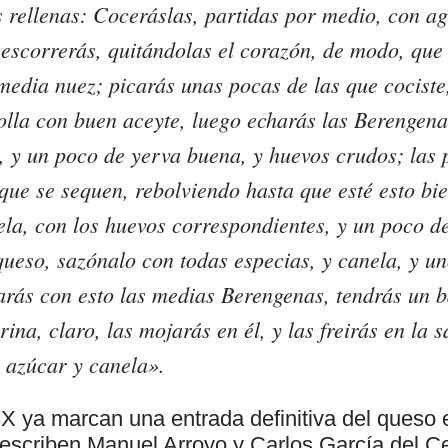
 rellenas:
Coceráslas, partidas por medio, con agu
 escorrerás, quitándolas el corazón, de modo, qu
edia nuez; picarás unas pocas de las que cociste,
olla con buen aceyte, luego echarás las Berengena
 y un poco de yerva buena, y huevos crudos; las 
que se sequen, rebolviendo hasta que esté esto bi
la, con los huevos correspondientes, y un poco de
ueso, sazónalo con todas especias, y canela, y un
arás con esto las medias Berengenas, tendrás un b
ina, claro, las mojarás en él, y las freirás en la s
 azúcar y canela».
XX ya marcan una entrada definitiva del queso 
scriben Manuel Arroyo y Carlos García del Ce