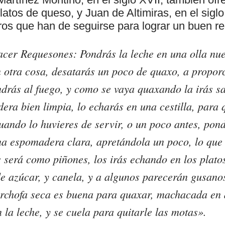
platos de queso, y Juan de Altimiras, en el siglo
ros que han de seguirse para lograr un buen r
acer Requesones:
Pondrás la leche en una olla nu
 otra cosa, desatarás un poco de quaxo, a proporc
ndrás al fuego, y como se vaya quaxando la irás 
ra bien limpia, lo echarás en una cestilla, para 
uando lo huvieres de servir, o un poco antes, pond
a espomadera clara, apretándola un poco, lo que 
 será como piñones, los irás echando en los platos
e azúcar, y canela, y a algunos parecerán gusanos
archofa seca es buena para quaxar, machacada en 
 la leche, y se cuela para quitarle las motas».