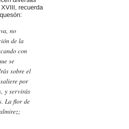
 XVIII, recuerda
equesón:
eva, no
ión de la
sacando con
que se
rás sobre el
saliere por
, y servirás
. La flor de
almirez;