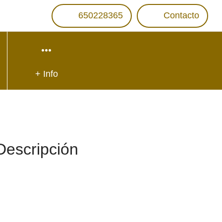
650228365
Contacto
+ Info
Descripción