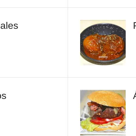
uales
os